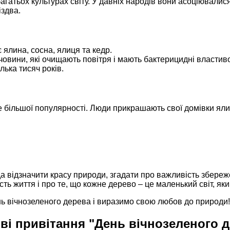
агатьох культурах світу. У давніх народів вони асоціювалися
іздва.
лина, сосна, ялиця та кедр.
овини, які очищають повітря і мають бактерицидні властиво
лька тисяч років.
 більшої популярності. Люди прикрашають свої домівки ялин
 відзначити красу природи, згадати про важливість збереже
сть життя і про те, що кожне дерево – це маленький світ, як
нь вічнозеленого дерева і виразимо свою любов до природи!
ві привітання "День вічнозеленого 