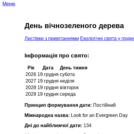
Меню
День вічнозеленого дерева
Листівки з привітаннями
Екологічні свята у грудн
Інформація про свято:
Рік
Дата
День тижня
2026
19 грудня
субота
2027
19 грудня
неділя
2028
19 грудня
вівторок
2029
19 грудня
середа
Принцип формування дати:
Постійний
Міжнародна назва:
Look for an Evergreen Day
Дні до найближчої дати:
134