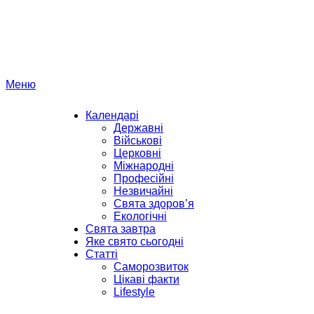
Перейти
до
вмісту
Меню
Календарі
Державні
Військові
Церковні
Міжнародні
Професійні
Незвичайні
Свята здоров’я
Екологічні
Свята завтра
Яке свято сьогодні
Статті
Саморозвиток
Цікаві факти
Lifestyle