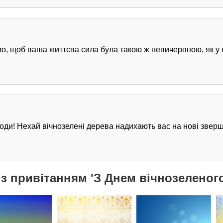
о, щоб ваша життєва сила була такою ж невичерпною, як у 
ироди! Нехай вічнозелені дерева надихають вас на нові зверш
 з привітанням 'З Днем вічнозеленого