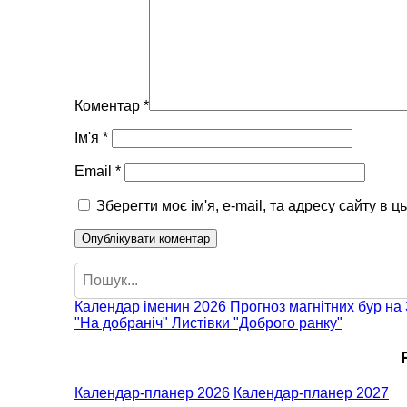
Коментар
*
Ім'я
*
Email
*
Зберегти моє ім'я, e-mail, та адресу сайту в 
Пошук
Календар іменин 2026
Прогноз магнітних бур на 
"На добраніч"
Листівки "Доброго ранку"
Календар-планер 2026
Календар-планер 2027