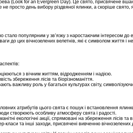
ева (Look for an Evergreen Day). Це свято, присвячене вшан
е не просто день вибору різдвяної ялинки, а скоріше свято,
но стало популярним у зв’язку з наростаючим інтересом до 
аги до цих вічнозелених велетнів, які є символом життя і не
аспектів:
оціюються з вічним життям, відродженням і надією.
ість збереження лісів та біорізноманіття.
ають важливу роль у багатьох культурах світу, символізуючи 
оловних атрибутів цього свята є пошук і встановлення ялинк
ди створюють особливу атмосферу свята і радості.
манітні екологічні акції, спрямовані на збереження лісів та
тер-класи та інші заходи, присвячені вивченню вічнозелених