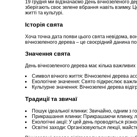
19 грудня ми відзначаємо День вічнозеленого дер
зберігають своє зелене вбрання навіть взимку. Ц
житті та культурі.
Історія свята
Хоча точна дата появи цього свята невідома, во
вічнозеленого дерева – це своєрідний данина пов
Значення свята
День вічнозеленого дерева має кілька важливих 
Символ вічного життя: Вічнозелені дерева ас
Екологічне значення: Свято підкреслює важлив
Культурне значення: Вічнозелені дерева відігр
Традиції та звичаї
Пошук ідеальної ялинки: Звичайно, одним з г
Прикрашання ялинки: Прикрашаючи ялинку, лю
Екологічні акції: У цей день проводяться різно
Освітні заходи: Організовуються лекції, майс