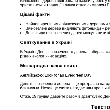
Вічнозелені дерева відігравали важливу роль у б
християнській традиції ялинка стала символом Р
Цікаві факти
Найпоширенішими вічнозеленими деревами є я
Вічнозелені дерева виділяють фітонциди – реч
Деякі види вічнозелених дерев можуть жити кі
Святкування в Україні
В Україні День вічнозеленого дерева набирає все
різних екологічних акціях.
Міжнародна назва свята
Англійською: Look for an Evergreen Day
День вічнозеленого дерева – це прекрасна нагода
близькими. Нехай це свято нагадає нам про вічні
Отже, 19 грудня давайте разом відсвяткуємо Де
Тексто