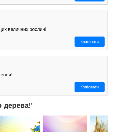
цих величних рослин!
Копіювати
ення! ️
Копіювати
 дерева!'