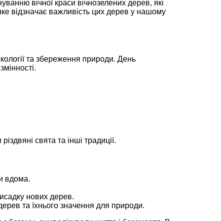
уванню вічної краси вічнозелених дерев, які
 яке відзначає важливість цих дерев у нашому
екології та збереження природи. День
змінності.
різдвяні свята та інші традиції.
и вдома.
 висадку нових дерев.
 дерев та їхнього значення для природи.