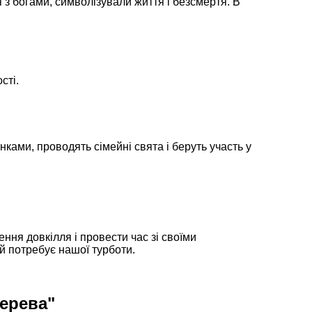
 з богами, символізували життя і безсмертя. В
сті.
ками, проводять сімейні свята і беруть участь у
ння довкілля і провести час зі своїми
ий потребує нашої турботи.
дерева"