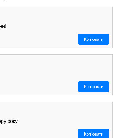
ни!
Копіювати
Копіювати
ру року!
Копіювати