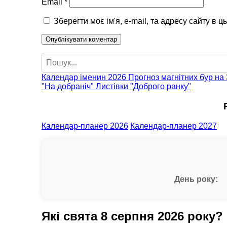
Email
*
Зберегти моє ім'я, e-mail, та адресу сайту в 
Пошук
Календар іменин 2026
Прогноз магнітних бур на 
"На добраніч"
Листівки "Доброго ранку"
Календар-планер 2026
Календар-планер 2027
День року:
Які свята 8 серпня 2026 року?