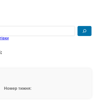
тівки
:
Номер тижня: