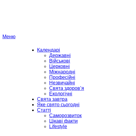
Перейти
до
вмісту
Меню
Календарі
Державні
Військові
Церковні
Міжнародні
Професійні
Незвичайні
Свята здоров’я
Екологічні
Свята завтра
Яке свято сьогодні
Статті
Саморозвиток
Цікаві факти
Lifestyle