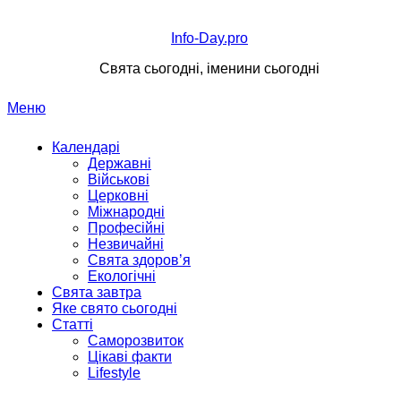
Перейти
до
Info-Day.pro
вмісту
Свята сьогодні, іменини сьогодні
Меню
Календарі
Державні
Військові
Церковні
Міжнародні
Професійні
Незвичайні
Свята здоров’я
Екологічні
Свята завтра
Яке свято сьогодні
Статті
Саморозвиток
Цікаві факти
Lifestyle