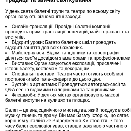
У день свята балетні трупи та театри по всьому світу
організовують різноманітні заходи:
Онлайн-трансляції: Провідні балетні компанії
проводять прямі трансляції репетицій, майстер-класів та
виступів.
Відкриті уроки: Багато балетних шкіл проводять
відкриті заняття для всіх бажаючих.
Майстер-класи: Відомі танцівники та хореографи
діляться своїм досвідом з аматорами та професіоналами
Виставки: Організовуються експозиції, присвячені
історії балету, костюмам та декораціям.
Спеціальні вистави: Театри часто готують особливі
постановки або гала-концерти до цього дня.
Зустрічі з артистами: Проводяться автограф-сесії та
Q&A сесії з відомими балеринами та танцівниками.
Флешмоби: У деяких містах організовують масові
балетні виступи на вулицях та площах.
Балет – це вид сценічного мистецтва, який поєднує в собі
музику, танець та драму. Він має багату історію, що сягає
корінням у італійське Відродження XV століття. З того
часу балет еволюціонував, ставши важливою частиною