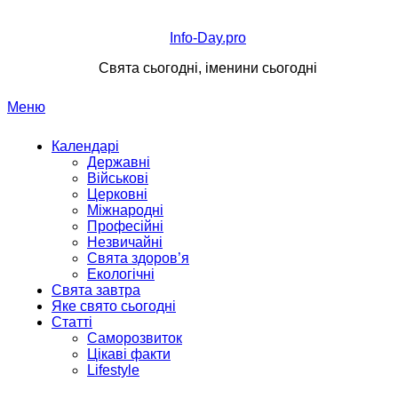
Перейти
до
Info-Day.pro
вмісту
Свята сьогодні, іменини сьогодні
Меню
Календарі
Державні
Військові
Церковні
Міжнародні
Професійні
Незвичайні
Свята здоров’я
Екологічні
Свята завтра
Яке свято сьогодні
Статті
Саморозвиток
Цікаві факти
Lifestyle