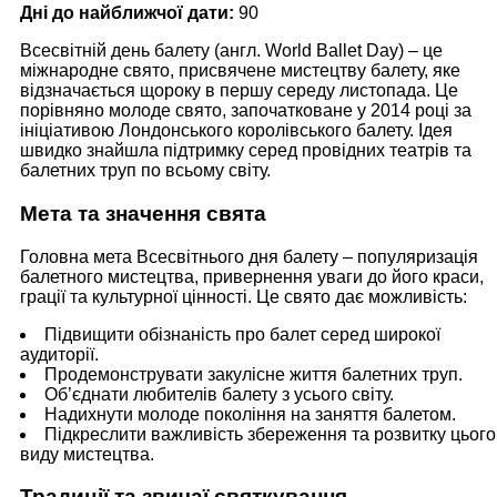
Дні до найближчої дати:
90
Всесвітній день балету (англ. World Ballet Day) – це
міжнародне свято, присвячене мистецтву балету, яке
відзначається щороку в першу середу листопада. Це
порівняно молоде свято, започатковане у 2014 році за
ініціативою Лондонського королівського балету. Ідея
швидко знайшла підтримку серед провідних театрів та
балетних труп по всьому світу.
Мета та значення свята
Головна мета Всесвітнього дня балету – популяризація
балетного мистецтва, привернення уваги до його краси,
грації та культурної цінності. Це свято дає можливість:
Підвищити обізнаність про балет серед широкої
аудиторії.
Продемонструвати закулісне життя балетних труп.
Об’єднати любителів балету з усього світу.
Надихнути молоде покоління на заняття балетом.
Підкреслити важливість збереження та розвитку цього
виду мистецтва.
Традиції та звичаї святкування