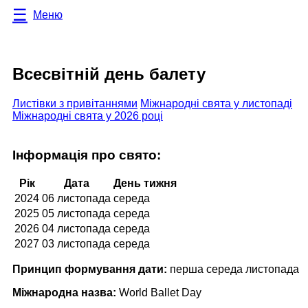
Меню
Всесвітній день балету
Листівки з привітаннями
Міжнародні свята у листопаді
Міжнародні свята у 2026 році
Інформація про свято:
Рік
Дата
День тижня
2024
06 листопада
середа
2025
05 листопада
середа
2026
04 листопада
середа
2027
03 листопада
середа
Принцип формування дати:
перша середа листопада
Міжнародна назва:
World Ballet Day