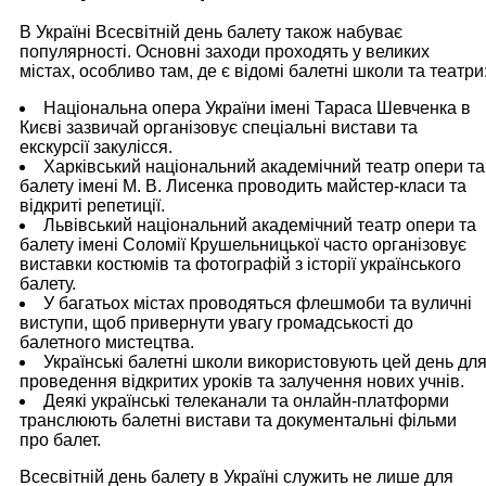
В Україні Всесвітній день балету також набуває
популярності. Основні заходи проходять у великих
містах, особливо там, де є відомі балетні школи та театри
Національна опера України імені Тараса Шевченка в
Києві зазвичай організовує спеціальні вистави та
екскурсії закулісся.
Харківський національний академічний театр опери та
балету імені М. В. Лисенка проводить майстер-класи та
відкриті репетиції.
Львівський національний академічний театр опери та
балету імені Соломії Крушельницької часто організовує
виставки костюмів та фотографій з історії українського
балету.
У багатьох містах проводяться флешмоби та вуличні
виступи, щоб привернути увагу громадськості до
балетного мистецтва.
Українські балетні школи використовують цей день дл
проведення відкритих уроків та залучення нових учнів.
Деякі українські телеканали та онлайн-платформи
транслюють балетні вистави та документальні фільми
про балет.
Всесвітній день балету в Україні служить не лише для