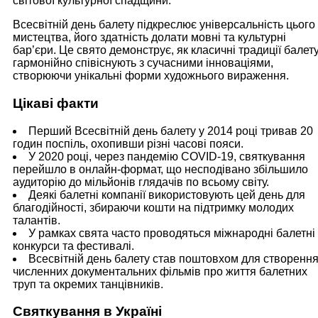
світової культурної спадщини.
Всесвітній день балету підкреслює універсальність цього
мистецтва, його здатність долати мовні та культурні
бар’єри. Це свято демонструє, як класичні традиції балет
гармонійно співіснують з сучасними інноваціями,
створюючи унікальні форми художнього вираження.
Цікаві факти
Перший Всесвітній день балету у 2014 році тривав 20
годин поспіль, охопивши різні часові пояси.
У 2020 році, через пандемію COVID-19, святкування
перейшло в онлайн-формат, що несподівано збільшило
аудиторію до мільйонів глядачів по всьому світу.
Деякі балетні компанії використовують цей день для
благодійності, збираючи кошти на підтримку молодих
талантів.
У рамках свята часто проводяться міжнародні балетні
конкурси та фестивалі.
Всесвітній день балету став поштовхом для створенн
численних документальних фільмів про життя балетних
труп та окремих танцівників.
Святкування в Україні