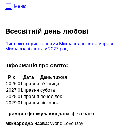
Меню
Всесвітній день любові
Листівки з привітаннями
Міжнародні свята у травні
Міжнародні свята у 2027 році
Інформація про свято:
Рік
Дата
День тижня
2026
01 травня
п’ятниця
2027
01 травня
субота
2028
01 травня
понеділок
2029
01 травня
вівторок
Принцип формування дати:
фіксовано
Міжнародна назва:
World Love Day