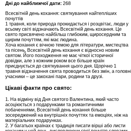
Дні до найближчої дати:
268
Всесвітній день кохання: святкування найтепліших
почуттів
1 травня, коли природа прокидається і розцвітає, люди у
всьому світі відзначають Всесвітній день кохання. Це
свято присвячено найбільш глибоким, щиросердним та
щирим почуттям, які має людина.
Хоча кохання є вічною темою для літератури, мистецтва
та пісень, Всесвітній день кохання є відносно новим
святом. Його походження не має чіткої історичної
довідки, але з кожним роком все більше країн
приєднується до святкування цього дня. Щорічно 1
травня відзначення свята проводиться без змін, а головн
учасники – це закохані пари, родини та друзі.
Цікаві факти про свято:
1. На відміну від Дня святого Валентина, який часто
асоціюється з подарунками та романтичними
побаченнями, Всесвітній день кохання більше
зосереджений на внутрішніх почуттях та емоціях, ніж на
матеріальних подарунках.
2. У багатьох країнах є традиція писати вірші або листи
коханим у цей день, висловлюючи свої почуття словами.