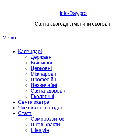
Перейти
до
Info-Day.pro
вмісту
Свята сьогодні, іменини сьогодні
Меню
Календарі
Державні
Військові
Церковні
Міжнародні
Професійні
Незвичайні
Свята здоров’я
Екологічні
Свята завтра
Яке свято сьогодні
Статті
Саморозвиток
Цікаві факти
Lifestyle