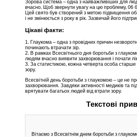
Зорова система – одна з найважливіших для люд
вчасно. Щоб звернути увагу на цю проблему, 06 
Цей свято був створений з метою підвищення обіз
і не змінюється з року в рік. Зазвичай його під
Цікаві факти:
1. Глаукома – одна з провідних причин незворотн
починають втрачати зір.
2. В рамках Всесвітнього дня боротьби з глауком
людям вчасно виявити захворювання і почати лі
3. За статистикою, кожна четверта особа старше
зору.
Всесвітній день боротьби з глаукомою – це не пр
захворювання. Завдяки активності медиків та пі
врятувати багатьох людей від втрати зору.
Текстові прив
Вітаємо з Всесвітнім днем боротьби з глауком