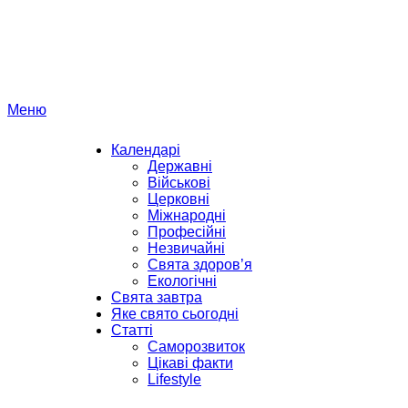
Перейти
до
вмісту
Меню
Календарі
Державні
Військові
Церковні
Міжнародні
Професійні
Незвичайні
Свята здоров’я
Екологічні
Свята завтра
Яке свято сьогодні
Статті
Саморозвиток
Цікаві факти
Lifestyle