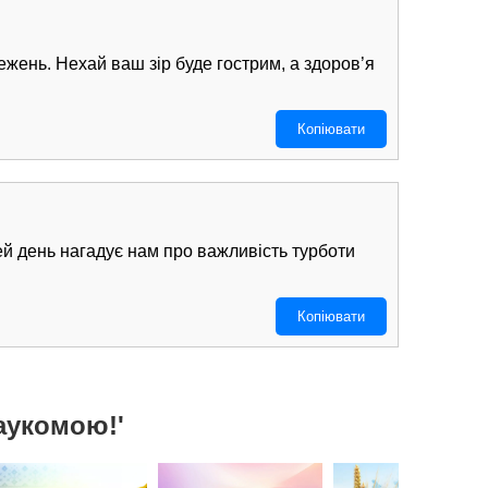
жень. Нехай ваш зір буде гострим, а здоров’я
Копіювати
ей день нагадує нам про важливість турботи
Копіювати
аукомою!'