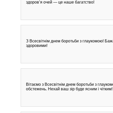
здоров’я очей — це наше багатство!
З Всесвітнім днем боротьби з глаукомою! Баж
здоровими!
Вітаємо з Всесвітнім днем боротьби з глауко
обстежень. Нехай ваш зір буде ясним і чітким!