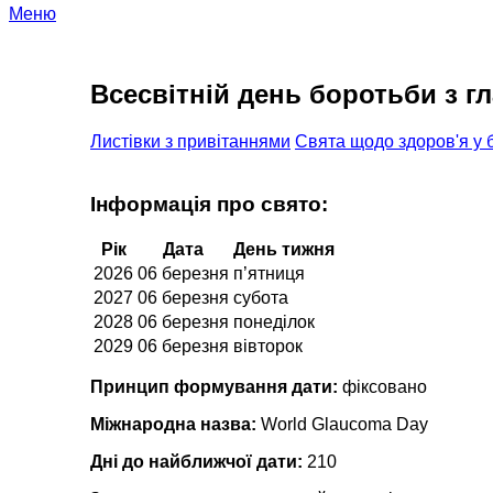
Меню
Всесвітній день боротьби з 
Листівки з привітаннями
Свята щодо здоров'я у 
Інформація про свято:
Рік
Дата
День тижня
2026
06 березня
п’ятниця
2027
06 березня
субота
2028
06 березня
понеділок
2029
06 березня
вівторок
Принцип формування дати:
фіксовано
Міжнародна назва:
World Glaucoma Day
Дні до найближчої дати:
210