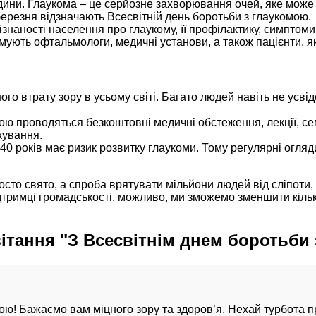
ини. Глаукома – це серйозне захворювання очей, яке може 
березня відзначають Всесвітній день боротьби з глаукомою.
наності населення про глаукому, її профілактику, симптоми
тримують офтальмологи, медичні установи, а також пацієнти, 
ого втрату зору в усьому світі. Багато людей навіть не усві
ою проводяться безкоштовні медичні обстеження, лекції, сем
кування.
 40 років має ризик розвитку глаукоми. Тому регулярні ог
осто свято, а спроба врятувати мільйони людей від сліпоти
дтримці громадськості, можливо, ми зможемо зменшити кільк
ітання "З Всесвітнім днем боротьби
ою! Бажаємо вам міцного зору та здоров’я. Нехай турбота п