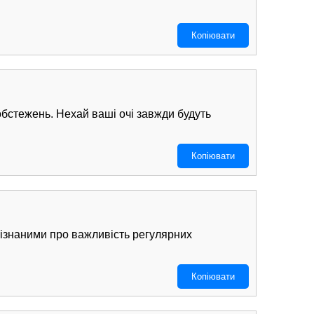
Копіювати
бстежень. Нехай ваші очі завжди будуть
Копіювати
бізнаними про важливість регулярних
Копіювати