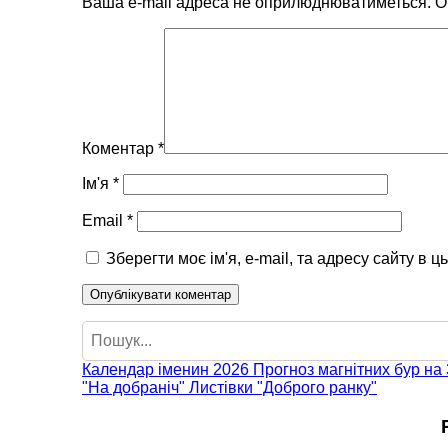
Ваша e-mail адреса не оприлюднюватиметься.
О
Коментар
*
Ім'я
*
Email
*
Зберегти моє ім'я, e-mail, та адресу сайту в 
Пошук
Календар іменин 2026
Прогноз магнітних бур на 
"На добраніч"
Листівки "Доброго ранку"