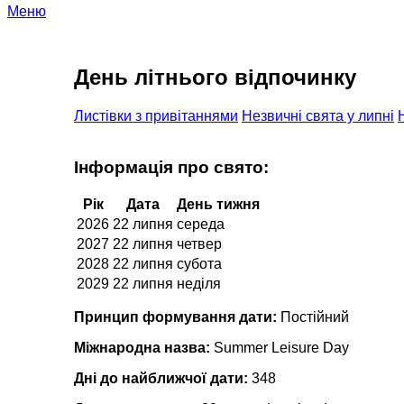
Меню
День літнього відпочинку
Листівки з привітаннями
Незвичні свята у липні
Інформація про свято:
Рік
Дата
День тижня
2026
22 липня
середа
2027
22 липня
четвер
2028
22 липня
субота
2029
22 липня
неділя
Принцип формування дати:
Постійний
Міжнародна назва:
Summer Leisure Day
Дні до найближчої дати:
348