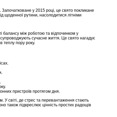
. Започатковане у 2015 році, це свято покликане
від щоденної рутини, насолодитися літніми
і балансу між роботою та відпочинком у
то супроводжують сучасне життя. Це свято нагадує
 теплу пору року.
ісах.
и.
.
ку.
ронних пристроїв протягом дня.
. У світі, де стрес та перевантаження стають
оно також підкреслює цінність простих радощів