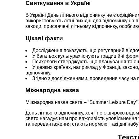
Святкування в Україні
В Україні День літнього відпочинку не є офіційни
використовують літні вихідні для відпочинку на пр
заходи, присвячені літньому відпочинку, особлив
Цікаві факти
Дослідження показують, що регулярний відпоч
У багатьох культурах існують традиційні форми 
Психологи стверджують, що планування та очі
У деяких країнах, наприклад у Франції, закон
відпочинку.
Згідно з дослідженнями, проведення часу на 
Міжнародна назва
Міжнародна назва свята – “Summer Leisure Day”.
День літнього відпочинку, хоч і не є широко відо
свято нагадує нам про важливість уповільнення т
та перевантаження стають нормою, такі дні набу
Текст