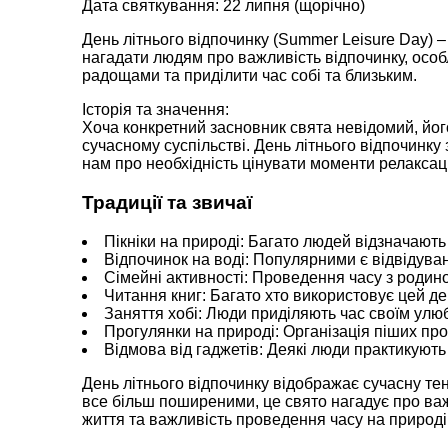
Дата святкування: 22 липня (щорічно)
День літнього відпочинку (Summer Leisure Day) –
нагадати людям про важливість відпочинку, особл
радощами та приділити час собі та близьким.
Історія та значення:
Хоча конкретний засновник свята невідомий, йо
сучасному суспільстві. День літнього відпочинку
нам про необхідність цінувати моменти релаксац
Традиції та звичаї
Пікніки на природі: Багато людей відзначають 
Відпочинок на воді: Популярними є відвідуван
Сімейні активності: Проведення часу з родино
Читання книг: Багато хто використовує цей де
Заняття хобі: Люди приділяють час своїм улю
Прогулянки на природі: Організація піших про
Відмова від гаджетів: Деякі люди практикуют
День літнього відпочинку відображає сучасну те
все більш поширеними, це свято нагадує про важ
життя та важливість проведення часу на природі