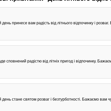
 день принесе вам радість від літнього відпочинку і розваг
уде сповнений радістю від літніх пригод і відпочинку. Бажа
й день стане святом розваг і безтурботності. Бажаємо вам чу