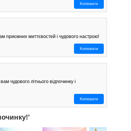
Копіювати
 вам приємних миттєвостей і чудового настрою!
Копіювати
вам чудового літнього відпочинку і
Копіювати
починку!'