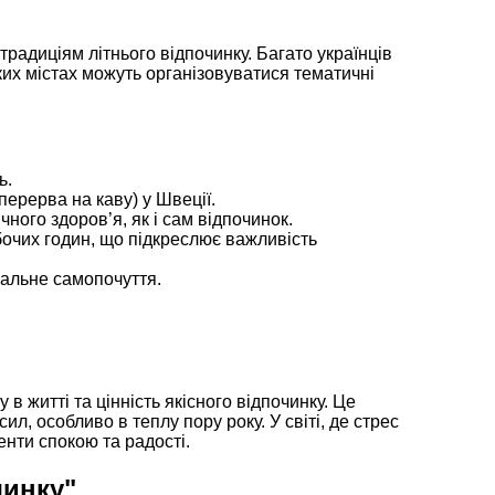
 традиціям літнього відпочинку. Багато українців
еяких містах можуть організовуватися тематичні
ь.
(перерва на каву) у Швеції.
ого здоров’я, як і сам відпочинок.
бочих годин, що підкреслює важливість
гальне самопочуття.
в житті та цінність якісного відпочинку. Це
, особливо в теплу пору року. У світі, де стрес
нти спокою та радості.
чинку"