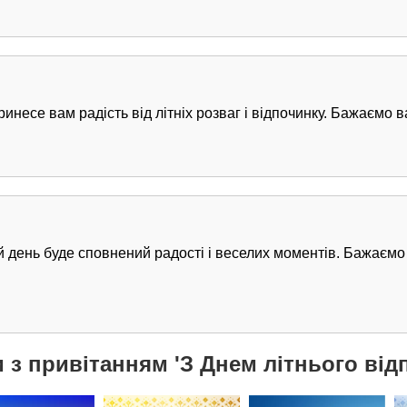
ринесе вам радість від літніх розваг і відпочинку. Бажаємо
й день буде сповнений радості і веселих моментів. Бажаємо 
 з привітанням 'З Днем літнього від