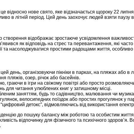
 це відносно нове свято, яке відзначається щороку 22 липня
иво в літній період. Цей день заохочує людей взяти паузу 
го створення відображає зростаюче усвідомлення важливост
 з’явився як відповідь на стрес та перевантаження, які час
ії та насолоджуватися простими радощами життя, особливо в
цей день, організовуючи пікніки в парках, на пляжах або в л
ня пляжів, озер, річок або басейнів.
ю, граючи в ігри на свіжому повітрі або просто розмовляюч
нь для читання улюблених книг у затишному місці.
бленим заняттям, будь то садівництво, малювання чи музика
гулянок, велосипедних поїздок або простих прогулянок у пар
ь “цифровий детокс”, відмовляючись від використання елект
нденцію до пошуку балансу між роботою та особистим життям
ливість відпочинку для фізичного та психічного здоров’я. В
.