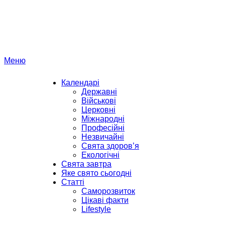
Перейти
до
вмісту
Меню
Календарі
Державні
Військові
Церковні
Міжнародні
Професійні
Незвичайні
Свята здоров’я
Екологічні
Свята завтра
Яке свято сьогодні
Статті
Саморозвиток
Цікаві факти
Lifestyle