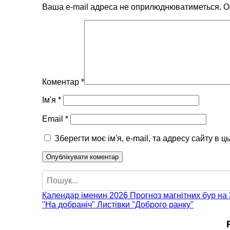
Ваша e-mail адреса не оприлюднюватиметься.
О
Коментар
*
Ім'я
*
Email
*
Зберегти моє ім'я, e-mail, та адресу сайту в 
Пошук
Календар іменин 2026
Прогноз магнітних бур на 
"На добраніч"
Листівки "Доброго ранку"