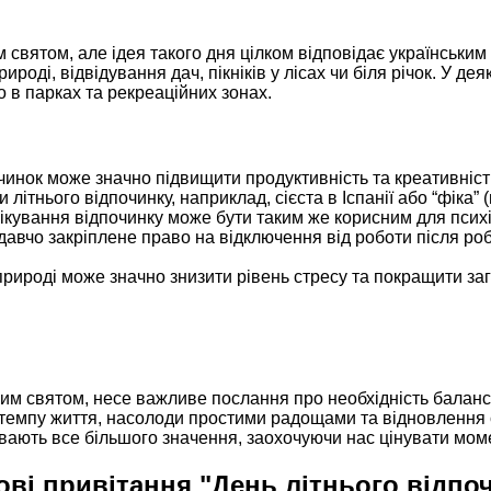
м святом, але ідея такого дня цілком відповідає українським
ироді, відвідування дач, пікніків у лісах чи біля річок. У д
о в парках та рекреаційних зонах.
инок може значно підвищити продуктивність та креативніст
літнього відпочинку, наприклад, сієста в Іспанії або “фіка” 
кування відпочинку може бути таким же корисним для психічн
одавчо закріплене право на відключення від роботи після ро
природі може значно знизити рівень стресу та покращити за
мим святом, несе важливе послання про необхідність балансу 
емпу життя, насолоди простими радощами та відновлення сил
вають все більшого значення, заохочуючи нас цінувати моме
ові привітання "День літнього відпо