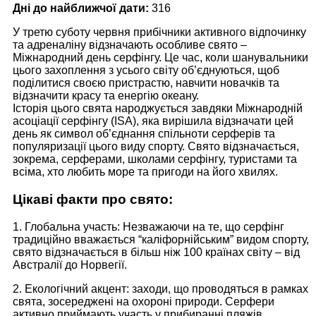
Дні до найближчої дати:
316
У третю суботу червня прибічники активного відпочинку
та адреналіну відзначають особливе свято –
Міжнародний день серфінгу. Це час, коли шанувальники
цього захоплення з усього світу об’єднуються, щоб
поділитися своєю пристрастю, навчити новачків та
відзначити красу та енергію океану.
Історія цього свята народжується завдяки Міжнародній
асоціації серфінгу (ISA), яка вирішила відзначати цей
день як символ об’єднання спільноти серферів та
популяризації цього виду спорту. Свято відзначається,
зокрема, серферами, школами серфінгу, туристами та
всіма, хто любить море та пригоди на його хвилях.
Цікаві факти про свято:
1. Глобальна участь: Незважаючи на те, що серфінг
традиційно вважається “каліфорнійським” видом спорту,
свято відзначається в більш ніж 100 країнах світу – від
Австралії до Норвегії.
2. Екологічний акцент: заходи, що проводяться в рамках
свята, зосереджені на охороні природи. Серфери
активно приймають участь у прибиранні пляжів,