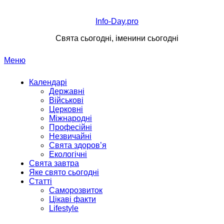
Перейти
до
Info-Day.pro
вмісту
Свята сьогодні, іменини сьогодні
Меню
Календарі
Державні
Військові
Церковні
Міжнародні
Професійні
Незвичайні
Свята здоров’я
Екологічні
Свята завтра
Яке свято сьогодні
Статті
Саморозвиток
Цікаві факти
Lifestyle