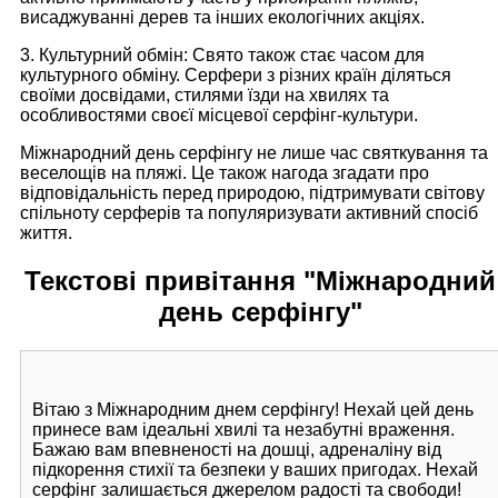
висаджуванні дерев та інших екологічних акціях.
3. Культурний обмін: Свято також стає часом для
культурного обміну. Серфери з різних країн діляться
своїми досвідами, стилями їзди на хвилях та
особливостями своєї місцевої серфінг-культури.
Міжнародний день серфінгу не лише час святкування та
веселощів на пляжі. Це також нагода згадати про
відповідальність перед природою, підтримувати світову
спільноту серферів та популяризувати активний спосіб
життя.
Текстові привітання "Міжнародний
день серфінгу"
Вітаю з Міжнародним днем серфінгу! Нехай цей день
принесе вам ідеальні хвилі та незабутні враження.
Бажаю вам впевненості на дошці, адреналіну від
підкорення стихії та безпеки у ваших пригодах. Нехай
серфінг залишається джерелом радості та свободи!