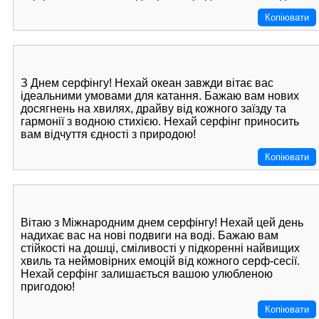
Копіювати
З Днем серфінгу! Нехай океан завжди вітає вас
ідеальними умовами для катання. Бажаю вам нових
досягнень на хвилях, драйву від кожного заїзду та
гармонії з водною стихією. Нехай серфінг приносить
вам відчуття єдності з природою!
Копіювати
Вітаю з Міжнародним днем серфінгу! Нехай цей день
надихає вас на нові подвиги на воді. Бажаю вам
стійкості на дошці, сміливості у підкоренні найвищих
хвиль та неймовірних емоцій від кожного серф-сесії.
Нехай серфінг залишається вашою улюбленою
пригодою!
Копіювати