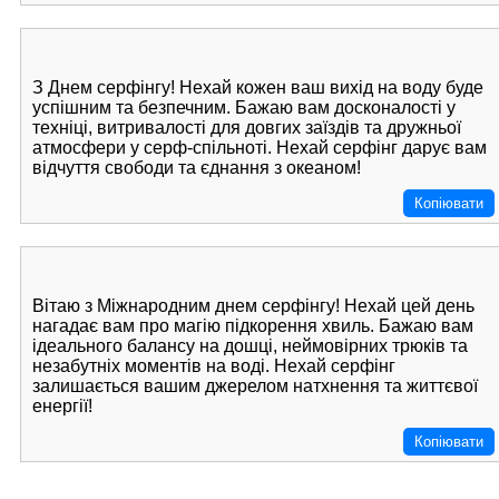
З Днем серфінгу! Нехай кожен ваш вихід на воду буде
успішним та безпечним. Бажаю вам досконалості у
техніці, витривалості для довгих заїздів та дружньої
атмосфери у серф-спільноті. Нехай серфінг дарує вам
відчуття свободи та єднання з океаном!
Копіювати
Вітаю з Міжнародним днем серфінгу! Нехай цей день
нагадає вам про магію підкорення хвиль. Бажаю вам
ідеального балансу на дошці, неймовірних трюків та
незабутніх моментів на воді. Нехай серфінг
залишається вашим джерелом натхнення та життєвої
енергії!
Копіювати