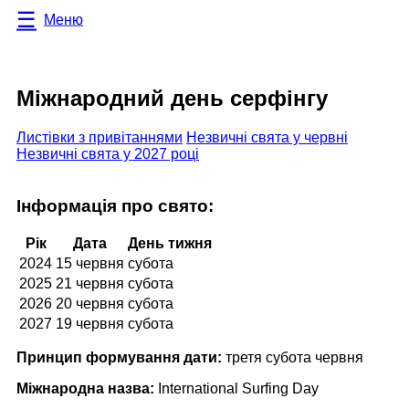
Меню
Міжнародний день серфінгу
Листівки з привітаннями
Незвичні свята у червні
Незвичні свята у 2027 році
Інформація про свято:
Рік
Дата
День тижня
2024
15 червня
субота
2025
21 червня
субота
2026
20 червня
субота
2027
19 червня
субота
Принцип формування дати:
третя субота червня
Міжнародна назва:
International Surfing Day