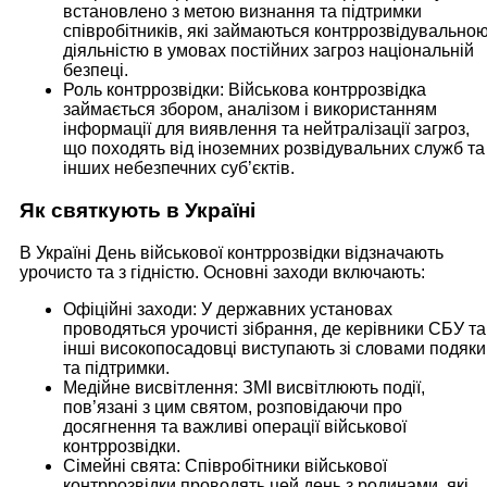
встановлено з метою визнання та підтримки
співробітників, які займаються контррозвідувально
діяльністю в умовах постійних загроз національній
безпеці.
Роль контррозвідки: Військова контррозвідка
займається збором, аналізом і використанням
інформації для виявлення та нейтралізації загроз,
що походять від іноземних розвідувальних служб та
інших небезпечних суб’єктів.
Як святкують в Україні
В Україні День військової контррозвідки відзначають
урочисто та з гідністю. Основні заходи включають:
Офіційні заходи: У державних установах
проводяться урочисті зібрання, де керівники СБУ та
інші високопосадовці виступають зі словами подяки
та підтримки.
Медійне висвітлення: ЗМІ висвітлюють події,
пов’язані з цим святом, розповідаючи про
досягнення та важливі операції військової
контррозвідки.
Сімейні свята: Співробітники військової
контррозвідки проводять цей день з родинами, які