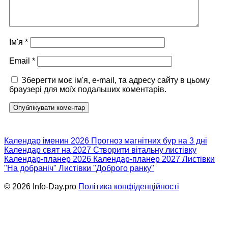
Ім'я
*
Email
*
Зберегти моє ім'я, e-mail, та адресу сайту в цьому
браузері для моїх подальших коментарів.
Календар іменин 2026
Прогноз магнітних бур на 3 дні
Календар свят на 2027
Створити вітальну листівку
Календар-планер 2026
Календар-планер 2027
Листівки
"На добраніч"
Листівки "Доброго ранку"
© 2026 Info-Day.pro
Політика конфіденційності