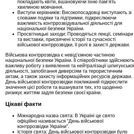
покладають квіти, вшановуючи їхню пам’ять
хвилиною мовчання.
Виступи керівників: Високопосадовці виступають зі
словами подяки та підтримки, підкреслюючи
важливість контррозвідувальної діяльності для
національної безпеки України.
Просвітницькі заходи: Проводяться лекції, семінари
та виставки, присвячені історії та сучасності
військової контррозвідки, її ролі в захисті держави.
Військова контррозвідка є невід’ємною частиною
національної безпеки України. Її співробітники здійснюют
важливу роботу з виявлення та нейтралізації шпигунсько
діяльності, запобігання диверсіям та терористичним
актам, а також захисту інформаційних ресурсів держави.
День військової контррозвідки покликаний підкреслити
значення цієї роботи та вшанувати тих, хто щоденно
ризикує життям задля безпеки своєї країни.
Цікаві факти
Міжнародна назва свята: В Україні це свято
офіційно називається “День військової
контррозвідки України”.
Історія свята: День військової контррозвідки було