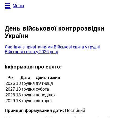
Меню
День військової контррозвідки
України
Листівки з привітаннями
Військові свята у грудні
Військові свята у 2026 році
Інформація про свято:
Рік
Дата
День тижня
2026
18 грудня
п’ятниця
2027
18 грудня
субота
2028
18 грудня
понеділок
2029
18 грудня
вівторок
Принцип формування дати:
Постійний