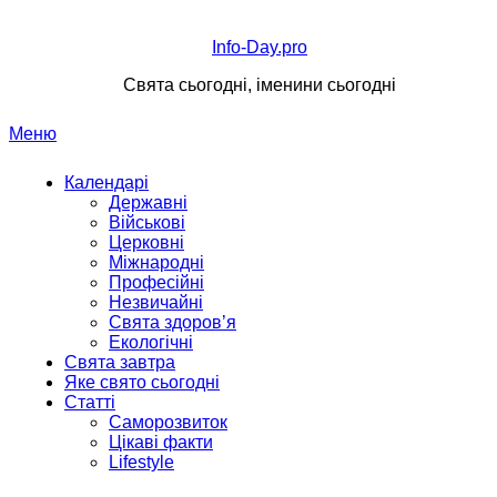
Перейти
до
Info-Day.pro
вмісту
Свята сьогодні, іменини сьогодні
Меню
Календарі
Державні
Військові
Церковні
Міжнародні
Професійні
Незвичайні
Свята здоров’я
Екологічні
Свята завтра
Яке свято сьогодні
Статті
Саморозвиток
Цікаві факти
Lifestyle