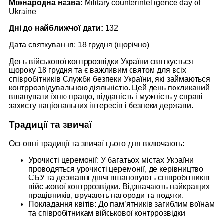
Міжнародна назва:
Military counterintelligence day of
Ukraine
Дні до найближчої дати:
132
Дата святкування: 18 грудня (щорічно)
День військової контррозвідки України святкується
щороку 18 грудня та є важливим святом для всіх
співробітників Служби безпеки України, які займаються
контррозвідувальною діяльністю. Цей день покликаний
вшанувати їхню працю, відданість і мужність у справі
захисту національних інтересів і безпеки держави.
Традиції та звичаї
Основні традиції та звичаї цього дня включають:
Урочисті церемонії: У багатьох містах України
проводяться урочисті церемонії, де керівництво
СБУ та державні діячі вшановують співробітників
військової контррозвідки. Відзначають найкращих
працівників, вручають нагороди та подяки.
Покладання квітів: До пам’ятників загиблим воїнам
та співробітникам військової контррозвідки