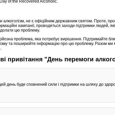
Day of the Recovered Alcoholic.
и алкоголізм, не є офіційним державним святом. Проте, прот
ормаційні кампанії, проводяться заходи підтримки людей, як
подолати цю проблему.
ерйозна проблема, яка потребує вирішення. Підтримайте бли
лізму та поширюйте інформацію про цю проблему. Разом ми
.
ві привітання "День перемоги алког
цей день буде сповнений сили і підтримки на шляху до здоро