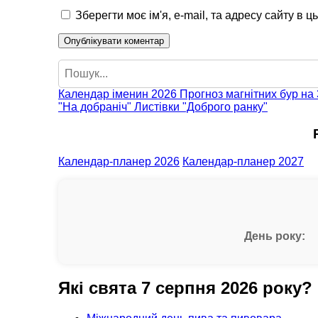
Зберегти моє ім'я, e-mail, та адресу сайту в 
Пошук
Календар іменин 2026
Прогноз магнітних бур на 
"На добраніч"
Листівки "Доброго ранку"
Календар-планер 2026
Календар-планер 2027
День року:
Які свята 7 серпня 2026 року?