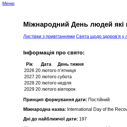
Меню
Міжнародний День людей які 
Листівки з привітаннями
Свята щодо здоров'я у
Інформація про свято:
Рік
Дата
День тижня
2026
20 лютого
п’ятниця
2027
20 лютого
субота
2028
20 лютого
неділя
2029
20 лютого
вівторок
Принцип формування дати:
Постійний
Міжнародна назва:
International Day of the Reco
Дні до найближчої дати:
197