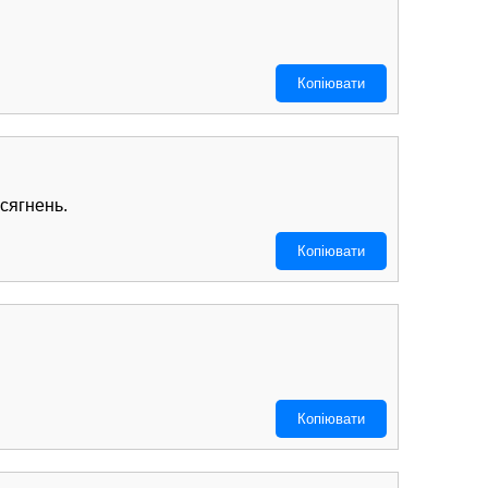
Копіювати
сягнень.
Копіювати
Копіювати