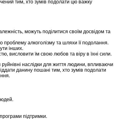
чений тим, хто зумів подолати цю важку
алежність, можуть поділитися своїм досвідом та
ро проблему алкоголізму та шляхи її подолання.
ути інших.
ю, висловити їм свою любов та віру в їхні сили.
ти руйнівні наслідки для життя людини, впливаючи
віддати данину пошані тим, хто зумів подолати
ення.
людей.
 програми підтримки.