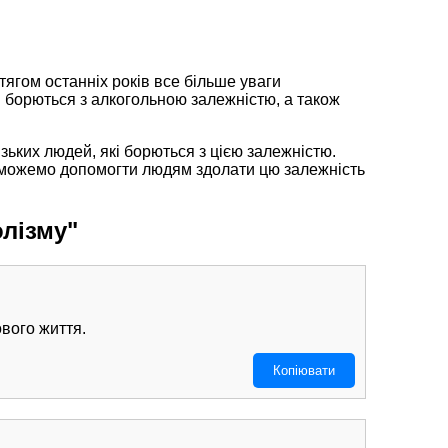
ягом останніх років все більше уваги
і борються з алкогольною залежністю, а також
зьких людей, які борються з цією залежністю.
 можемо допомогти людям здолати цю залежність
олізму"
вого життя.
Копіювати