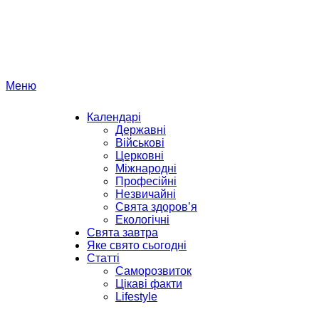
Перейти
до
вмісту
Меню
Календарі
Державні
Військові
Церковні
Міжнародні
Професійні
Незвичайні
Свята здоров’я
Екологічні
Свята завтра
Яке свято сьогодні
Статті
Саморозвиток
Цікаві факти
Lifestyle