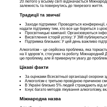
20 лютого у всьому світі відзначається Міжнаро
залежність та повернутись до тверезого життя.
Традиції та звичаї
Заходи підтримки: Проводяться конференції, с
надати підтримку тим, хто все ще бореться з ці
Просвітницькі кампанії: Організовуються інфо
Висвітлення історій успіху: У ЗМІ публікуютьс
Підтримка близьких: У цей день важливо підтр
Алкоголізм – це серйозна проблема, яка торкаєть
на її здоров’я, стосунки та роботу. Міжнародний
цю проблему, але й привернути увагу до проблеми
Цікаві факти
За оцінками Всесвітньої організації охорони 
Алкоголізм є третьою провідною причиною смер
В Україні близько 5% людей страждають від ал
Існує багато методів лікування алкоголізму, 
Міжнародна назва