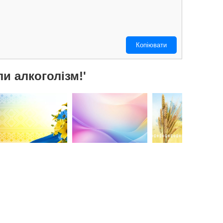
Копіювати
и алкоголізм!'