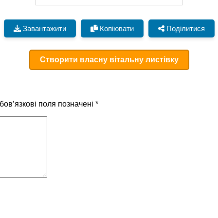
Завантажити
Копіювати
Поділитися
Створити власну вітальну листівку
бов’язкові поля позначені
*