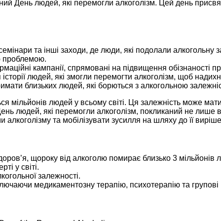
дний День людей, які перемогли алкоголізм. Цей день присвя
емінари та інші заходи, де люди, які подолали алкогольну з
єю проблемою.
рмаційні кампанії, спрямовані на підвищення обізнаності п
я історії людей, які змогли перемогти алкоголізм, щоб надихн
имати близьких людей, які борються з алкогольною залежніст
ся мільйонів людей у ​​всьому світі. Ця залежність може ма
 День людей, які перемогли алкоголізм, покликаний не лише 
 алкоголізму та мобілізувати зусилля на шляху до її виріш
здоров’я, щороку від алкоголю помирає близько 3 мільйонів 
ті у світі.
когольної залежності.
включаючи медикаментозну терапію, психотерапію та групові