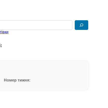
тівки
:
Номер тижня: