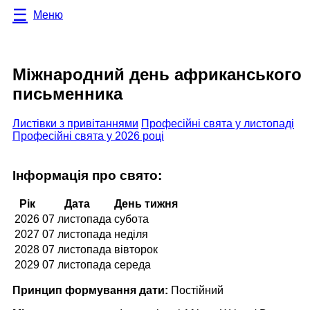
Меню
Міжнародний день африканського
письменника
Листівки з привітаннями
Професійні свята у листопаді
Професійні свята у 2026 році
Інформація про свято:
Рік
Дата
День тижня
2026
07 листопада
субота
2027
07 листопада
неділя
2028
07 листопада
вівторок
2029
07 листопада
середа
Принцип формування дати:
Постійний