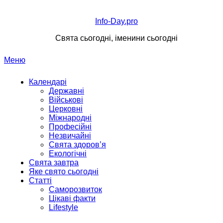
Перейти
до
Info-Day.pro
вмісту
Свята сьогодні, іменини сьогодні
Меню
Календарі
Державні
Військові
Церковні
Міжнародні
Професійні
Незвичайні
Свята здоров’я
Екологічні
Свята завтра
Яке свято сьогодні
Статті
Саморозвиток
Цікаві факти
Lifestyle