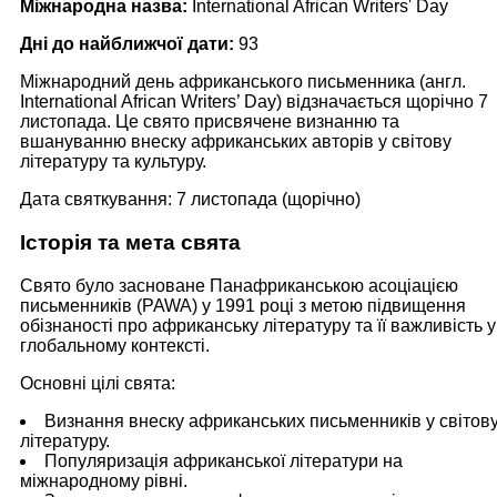
Міжнародна назва:
International African Writers' Day
Дні до найближчої дати:
93
Міжнародний день африканського письменника (англ.
International African Writers’ Day) відзначається щорічно 7
листопада. Це свято присвячене визнанню та
вшануванню внеску африканських авторів у світову
літературу та культуру.
Дата святкування: 7 листопада (щорічно)
Історія та мета свята
Свято було засноване Панафриканською асоціацією
письменників (PAWA) у 1991 році з метою підвищення
обізнаності про африканську літературу та її важливість у
глобальному контексті.
Основні цілі свята:
Визнання внеску африканських письменників у світов
літературу.
Популяризація африканської літератури на
міжнародному рівні.