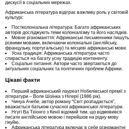
дискусії в соціальних мережах.
Африканська література відіграє важливу роль у світовій
культурі:
Постколоніальна література: Багато африканських
авторів досліджують теми колоніалізму та його наслідків.
Мовне різноманіття: Африканські письменники пишуть
різними мовами, включаючи колоніальні (англійську,
французьку, португальську) та місцеві африканські мови.
Усна традиція: Африканська література часто
спирається на багату усну традицію континенту.
Соціальні питання: Автори часто звертаються до
актуальних соціальних та політичних проблем Африки.
Цікаві факти
Перший африканський лауреат Нобелівської премії з
літератури – Воле Шоїнка з Нігерії (1986 рік).
Чинуа Ачебе, автор роману “Світ розпадається”,
вважається батьком сучасної африканської літератури.
Нгугі Ва Тхіонго з Кенії відомий тим, що відмовився
писати англійською мовою і перейшов на рідну мову
гікуйю.
Африканська література включає в себе різноманітні