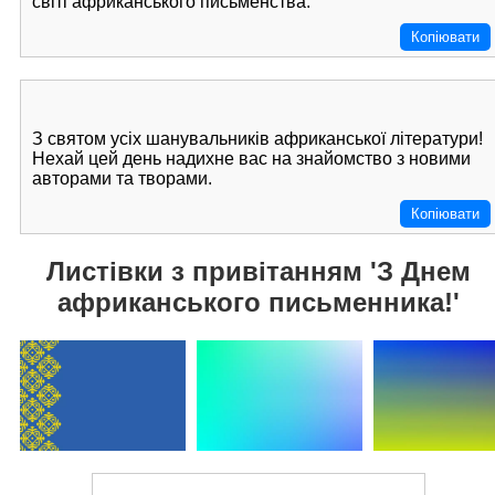
світі африканського письменства. ️
Копіювати
З святом усіх шанувальників африканської літератури!
Нехай цей день надихне вас на знайомство з новими
авторами та творами.
Копіювати
Листівки з привітанням 'З Днем
африканського письменника!'