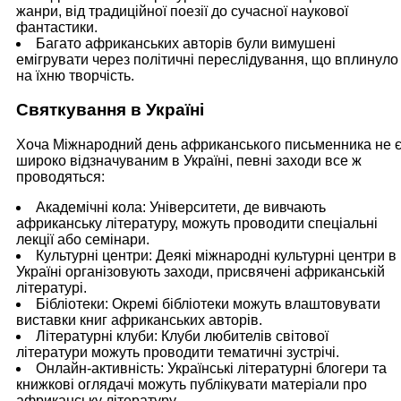
жанри, від традиційної поезії до сучасної наукової
фантастики.
Багато африканських авторів були вимушені
емігрувати через політичні переслідування, що вплинуло
на їхню творчість.
Святкування в Україні
Хоча Міжнародний день африканського письменника не 
широко відзначуваним в Україні, певні заходи все ж
проводяться:
Академічні кола: Університети, де вивчають
африканську літературу, можуть проводити спеціальні
лекції або семінари.
Культурні центри: Деякі міжнародні культурні центри в
Україні організовують заходи, присвячені африканській
літературі.
Бібліотеки: Окремі бібліотеки можуть влаштовувати
виставки книг африканських авторів.
Літературні клуби: Клуби любителів світової
літератури можуть проводити тематичні зустрічі.
Онлайн-активність: Українські літературні блогери та
книжкові оглядачі можуть публікувати матеріали про
африканську літературу.