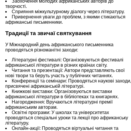
Заохочення молодих африканських авторів до
творчості.
Сприяння міжкультурному діалогу через літературу.
Привернення уваги до проблем, з якими стикаються
африканські письменники.
Традиції та звичаї святкування
У Міжнародний день африканського письменника
проводяться різноманітні заходи:
Літературні фестивалі: Організовуються фестивалі
африканської літератури в різних країнах світу.
Читання та презентації: Автори представляють свої
нові твори та беруть участь у публічних читаннях.
Конференції та семінари: Проводяться наукові заходи
присвячені африканській літературі.
Книжкові виставки: Організовуються виставки
африканської літератури в бібліотеках та книгарнях.
Нагородження: Вручаються літературні премії
африканським авторам.
Освітні програми: У школах та університетах
проводяться спеціальні уроки та лекції про африканську
літературу.
Онлайн-акції: Проводяться віртуальні читання та