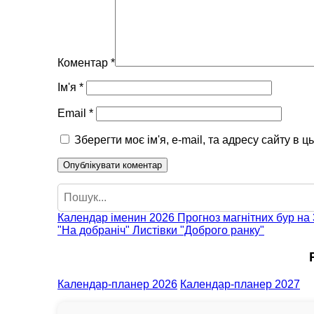
Коментар
*
Ім'я
*
Email
*
Зберегти моє ім'я, e-mail, та адресу сайту в 
Пошук
Календар іменин 2026
Прогноз магнітних бур на 
"На добраніч"
Листівки "Доброго ранку"
Календар-планер 2026
Календар-планер 2027