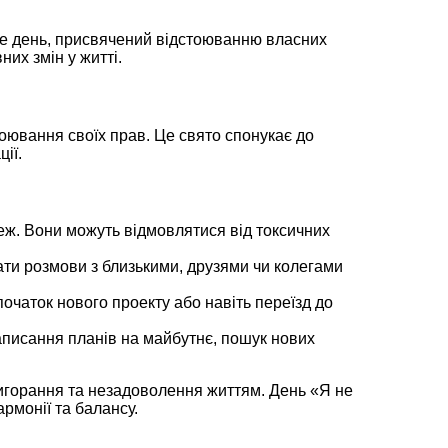
. Це день, присвячений відстоюванню власних
их змін у житті.
оювання своїх прав. Це свято спонукає до
ії.
еж. Вони можуть відмовлятися від токсичних
ати розмови з близькими, друзями чи колегами
очаток нового проекту або навіть переїзд до
аписання планів на майбутнє, пошук нових
вигорання та незадоволення життям. День «Я не
рмонії та балансу.