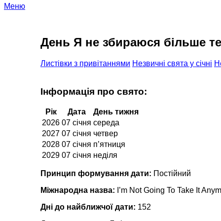
Меню
День Я не збираюся більше те
Листівки з привітаннями
Незвичні свята у січні
Н
Інформація про свято:
Рік
Дата
День тижня
2026
07 січня
середа
2027
07 січня
четвер
2028
07 січня
п’ятниця
2029
07 січня
неділя
Принцип формування дати:
Постійний
Міжнародна назва:
I’m Not Going To Take It Any
Дні до найближчої дати:
152