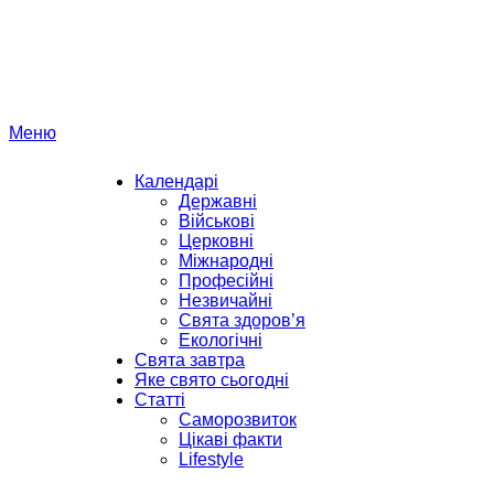
Перейти
до
вмісту
Меню
Календарі
Державні
Військові
Церковні
Міжнародні
Професійні
Незвичайні
Свята здоров’я
Екологічні
Свята завтра
Яке свято сьогодні
Статті
Саморозвиток
Цікаві факти
Lifestyle