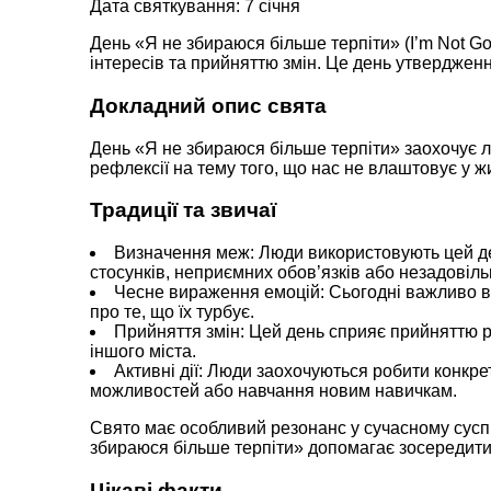
Дата святкування: 7 січня
День «Я не збираюся більше терпіти» (I’m Not Go
інтересів та прийняттю змін. Це день утвердженн
Докладний опис свята
День «Я не збираюся більше терпіти» заохочує л
рефлексії на тему того, що нас не влаштовує у жи
Традиції та звичаї
Визначення меж: Люди використовують цей ден
стосунків, неприємних обов’язків або незадовіль
Чесне вираження емоцій: Сьогодні важливо ві
про те, що їх турбує.
Прийняття змін: Цей день сприяє прийняттю рі
іншого міста.
Активні дії: Люди заохочуються робити конкр
можливостей або навчання новим навичкам.
Свято має особливий резонанс у сучасному суспі
збираюся більше терпіти» допомагає зосередитис
Цікаві факти