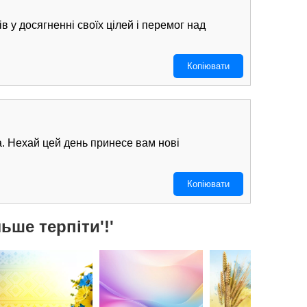
в у досягненні своїх цілей і перемог над
Копіювати
ва. Нехай цей день принесе вам нові
Копіювати
ьше терпіти'!'