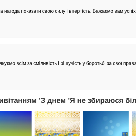
 нагода показати свою силу і впертість. Бажаємо вам успіхі
куємо всім за сміливість і рішучість у боротьбі за свої пра
ивітанням 'З днем 'Я не збираюся біл