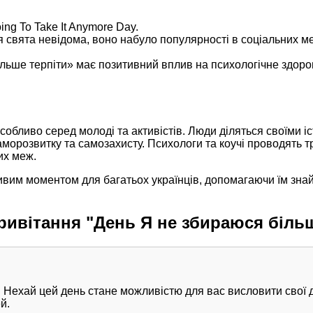
ng To Take It Anymore Day.
ня свята невідома, воно набуло популярності в соціальних м
льше терпіти» має позитивний вплив на психологічне здоро
особливо серед молоді та активістів. Люди діляться своїми і
саморозвитку та самозахисту. Психологи та коучі проводять 
их меж.
ивим моментом для багатьох українців, допомагаючи їм зна
ривітання "День Я не збираюся більш
! Нехай цей день стане можливістю для вас висловити свої 
й.