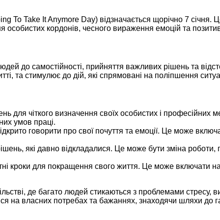
ing To Take It Anymore Day) відзначається щорічно 7 січня
я особистих кордонів, чесного вираження емоцій та позитивн
юдей до самостійності, прийняття важливих рішень та відст
тті, та стимулює до дій, які спрямовані на поліпшення ситуац
ь для чіткого визначення своїх особистих і професійних м
них умов праці.
дкрито говорити про свої почуття та емоції. Це може включ
шень, які давно відкладалися. Це може бути зміна роботи, п
етні кроки для покращення свого життя. Це може включати н
льстві, де багато людей стикаються з проблемами стресу, 
я на власних потребах та бажаннях, знаходячи шляхи до га