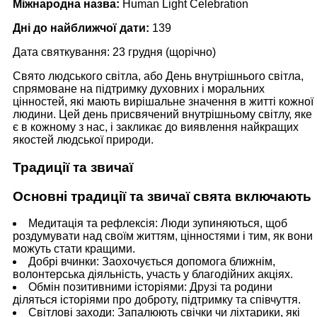
Міжнародна назва:
Human Light Celebration
Дні до найближчої дати:
139
Дата святкування: 23 грудня (щорічно)
Свято людського світла, або День внутрішнього світла,
спрямоване на підтримку духовних і моральних
цінностей, які мають вирішальне значення в житті кожної
людини. Цей день присвячений внутрішньому світлу, яке
є в кожному з нас, і закликає до виявлення найкращих
якостей людської природи.
Традиції та звичаї
Основні традиції та звичаї свята включають
Медитація та рефлексія: Люди зупиняються, щоб
роздумувати над своїм життям, цінностями і тим, як вони
можуть стати кращими.
Добрі вчинки: Заохочується допомога ближнім,
волонтерська діяльність, участь у благодійних акціях.
Обмін позитивними історіями: Друзі та родини
діляться історіями про доброту, підтримку та співчуття.
Світлові заходи: Запалюють свічки чи ліхтарики, які