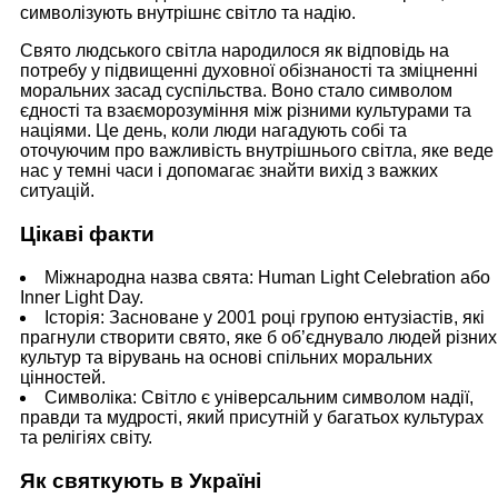
символізують внутрішнє світло та надію.
Свято людського світла народилося як відповідь на
потребу у підвищенні духовної обізнаності та зміцненні
моральних засад суспільства. Воно стало символом
єдності та взаєморозуміння між різними культурами та
націями. Це день, коли люди нагадують собі та
оточуючим про важливість внутрішнього світла, яке веде
нас у темні часи і допомагає знайти вихід з важких
ситуацій.
Цікаві факти
Міжнародна назва свята: Human Light Celebration або
Inner Light Day.
Історія: Засноване у 2001 році групою ентузіастів, які
прагнули створити свято, яке б об’єднувало людей різних
культур та вірувань на основі спільних моральних
цінностей.
Символіка: Світло є універсальним символом надії,
правди та мудрості, який присутній у багатьох культурах
та релігіях світу.
Як святкують в Україні