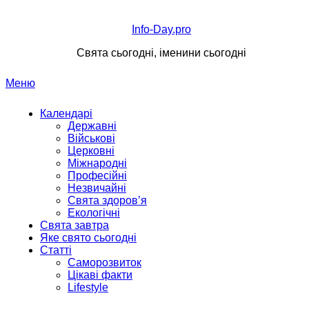
Перейти
до
Info-Day.pro
вмісту
Свята сьогодні, іменини сьогодні
Меню
Календарі
Державні
Військові
Церковні
Міжнародні
Професійні
Незвичайні
Свята здоров’я
Екологічні
Свята завтра
Яке свято сьогодні
Статті
Саморозвиток
Цікаві факти
Lifestyle