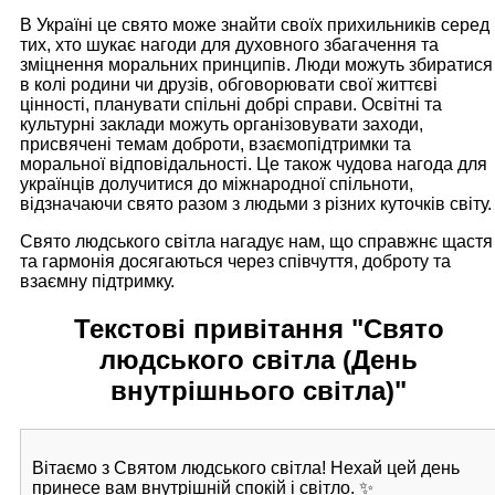
В Україні це свято може знайти своїх прихильників серед
тих, хто шукає нагоди для духовного збагачення та
зміцнення моральних принципів. Люди можуть збиратися
в колі родини чи друзів, обговорювати свої життєві
цінності, планувати спільні добрі справи. Освітні та
культурні заклади можуть організовувати заходи,
присвячені темам доброти, взаємопідтримки та
моральної відповідальності. Це також чудова нагода для
українців долучитися до міжнародної спільноти,
відзначаючи свято разом з людьми з різних куточків світу.
Свято людського світла нагадує нам, що справжнє щастя
та гармонія досягаються через співчуття, доброту та
взаємну підтримку.
Текстові привітання "Свято
людського світла (День
внутрішнього світла)"
Вітаємо з Святом людського світла! Нехай цей день
принесе вам внутрішній спокій і світло. ✨