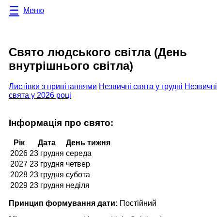
Меню
Свято людського світла (День
внутрішнього світла)
Листівки з привітаннями
Незвичні свята у грудні
Незвичні
свята у 2026 році
Інформація про свято:
Рік
Дата
День тижня
2026
23 грудня
середа
2027
23 грудня
четвер
2028
23 грудня
субота
2029
23 грудня
неділя
Принцип формування дати:
Постійний