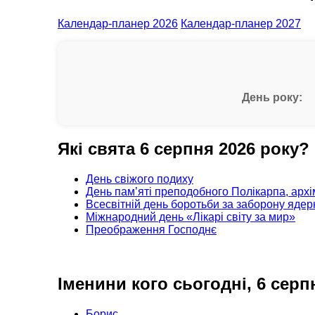
Календар-планер 2026
Календар-планер 2027
День року:
Які свята 6 серпня 2026 року?
День свіжого подиху
День пам’яті преподобного Полікарпа, арх
Всесвітній день боротьби за заборону ядерн
Міжнародний день «Лікарі світу за мир»
Преображення Господнє
Іменини кого сьогодні, 6 серп
Борис