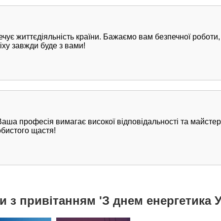
печує життєдіяльність країни. Бажаємо вам безпечної роботи
піху завжди буде з вами!
! Ваша професія вимагає високої відповідальності та майст
собистого щастя!
и з привітанням 'З днем енергетика У