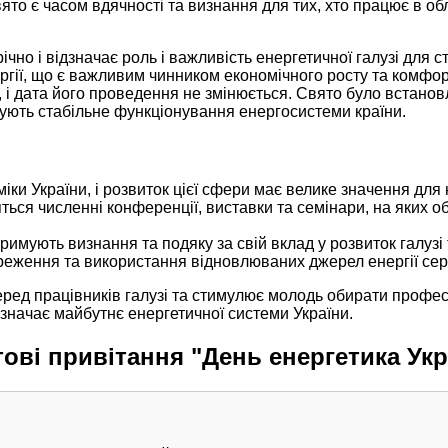
ято є часом вдячності та визнання для тих, хто працює в об
чно і відзначає роль і важливість енергетичної галузі для с
ергії, що є важливим чинником економічного росту та комфо
о, і дата його проведення не змінюється. Свято було встано
печують стабільне функціонування енергосистеми країни.
іки України, і розвиток цієї сфери має велике значення для 
ься численні конференції, виставки та семінари, на яких о
римують визнання та подяку за свій вклад у розвиток галузі 
ереження та використання відновлюваних джерел енергії се
ред працівників галузі та стимулює молодь обирати профес
визначає майбутнє енергетичної системи України.
тові привітання "День енергетика Укр