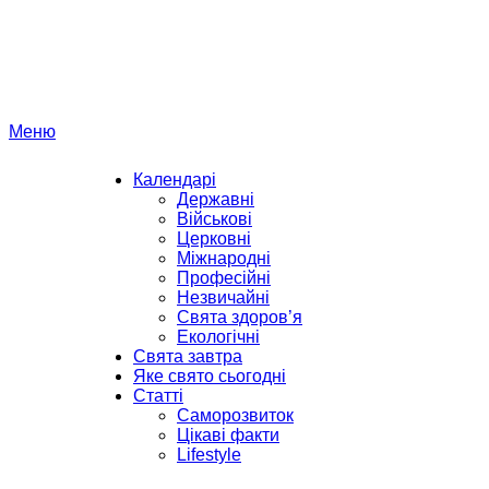
Перейти
до
вмісту
Меню
Календарі
Державні
Військові
Церковні
Міжнародні
Професійні
Незвичайні
Свята здоров’я
Екологічні
Свята завтра
Яке свято сьогодні
Статті
Саморозвиток
Цікаві факти
Lifestyle