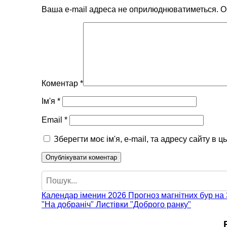
Ваша e-mail адреса не оприлюднюватиметься.
О
Коментар
*
Ім'я
*
Email
*
Зберегти моє ім'я, e-mail, та адресу сайту в 
Пошук
Календар іменин 2026
Прогноз магнітних бур на 
"На добраніч"
Листівки "Доброго ранку"