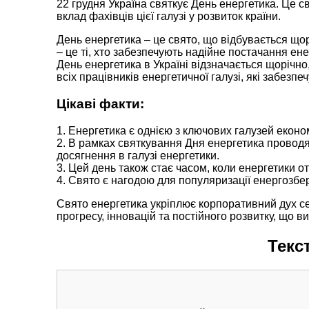
22 грудня Україна святкує День енергетика. Це св
вклад фахівців цієї галузі у розвиток країни.
День енергетика – це свято, що відбувається щорі
– це ті, хто забезпечують надійне постачання ен
День енергетика в Україні відзначається щорічн
всіх працівників енергетичної галузі, які забез
Цікаві факти:
1. Енергетика є однією з ключових галузей економ
2. В рамках святкування Дня енергетика проводят
досягнення в галузі енергетики.
3. Цей день також стає часом, коли енергетики от
4. Свято є нагодою для популяризації енергозб
Свято енергетика укріплює корпоративний дух се
прогресу, інновацій та постійного розвитку, що 
Текс