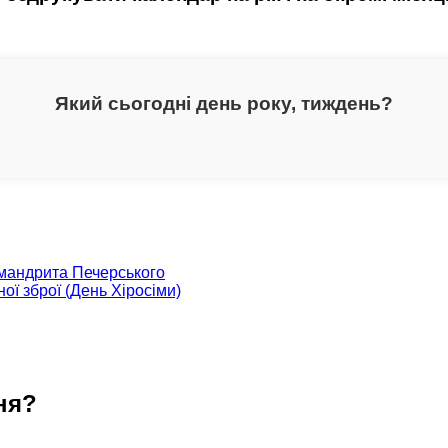
Який сьогодні день року, тиждень?
імандрита Печерського
ої зброї (День Хіросіми)
ня?