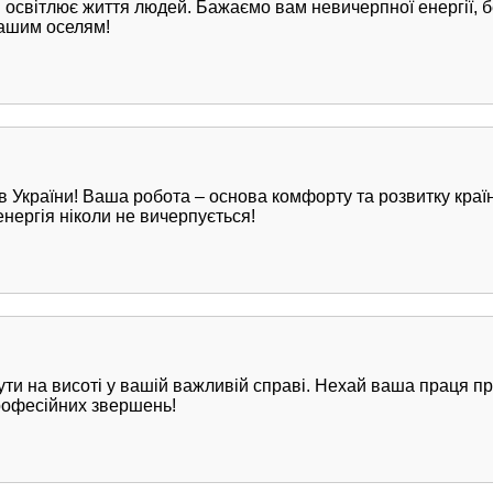
освітлює життя людей. Бажаємо вам невичерпної енергії, б
 нашим оселям!
в України! Ваша робота – основа комфорту та розвитку краї
нергія ніколи не вичерпується!
и на висоті у вашій важливій справі. Нехай ваша праця при
рофесійних звершень!