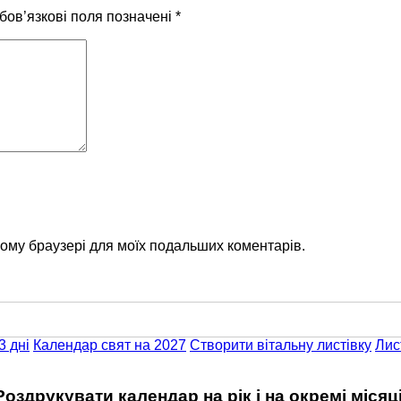
бов’язкові поля позначені
*
цьому браузері для моїх подальших коментарів.
3 дні
Календар свят на 2027
Створити вітальну листівку
Лис
Роздрукувати календар на рік і на окремі місяці