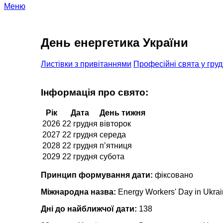
Меню
День енергетика України
Листівки з привітаннями
Професійні свята у груд
Інформація про свято:
Рік
Дата
День тижня
2026
22 грудня
вівторок
2027
22 грудня
середа
2028
22 грудня
п’ятниця
2029
22 грудня
субота
Принцип формування дати:
фіксовано
Міжнародна назва:
Energy Workers' Day in Ukra
Дні до найближчої дати:
138