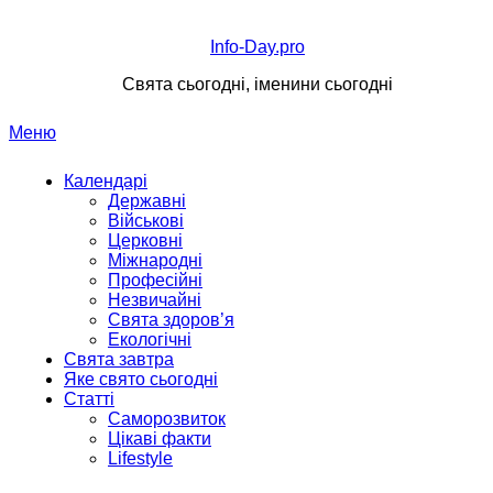
Перейти
до
Info-Day.pro
вмісту
Свята сьогодні, іменини сьогодні
Меню
Календарі
Державні
Військові
Церковні
Міжнародні
Професійні
Незвичайні
Свята здоров’я
Екологічні
Свята завтра
Яке свято сьогодні
Статті
Саморозвиток
Цікаві факти
Lifestyle