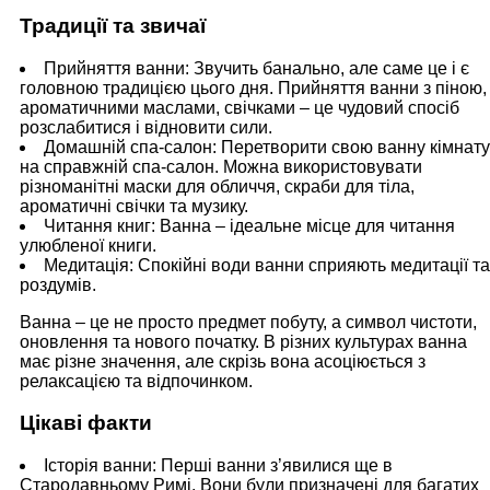
Традиції та звичаї
Прийняття ванни: Звучить банально, але саме це і є
головною традицією цього дня. Прийняття ванни з піною,
ароматичними маслами, свічками – це чудовий спосіб
розслабитися і відновити сили.
Домашній спа-салон: Перетворити свою ванну кімнату
на справжній спа-салон. Можна використовувати
різноманітні маски для обличчя, скраби для тіла,
ароматичні свічки та музику.
Читання книг: Ванна – ідеальне місце для читання
улюбленої книги.
Медитація: Спокійні води ванни сприяють медитації та
роздумів.
Ванна – це не просто предмет побуту, а символ чистоти,
оновлення та нового початку. В різних культурах ванна
має різне значення, але скрізь вона асоціюється з
релаксацією та відпочинком.
Цікаві факти
Історія ванни: Перші ванни з’явилися ще в
Стародавньому Римі. Вони були призначені для багатих