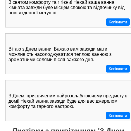
З святом комфорту та гігієни! Нехай ваша ванна
кімната завжди буде місцем спокою та відпочинку від
повсякденної метушні.
Копіювати
Вітаю з Днем ванни! Бажаю вам завжди мати
можливість насолоджуватися теплою ванною з
ароматними солями після важкого дня.
Копіювати
З Днем, присвяченим найрозслаблюючому предмету в
домі! Нехай ванна завжди буде для вас джерелом
комфорту та гарного настрою.
Копіювати
Листівки з привітанням 'З Днем