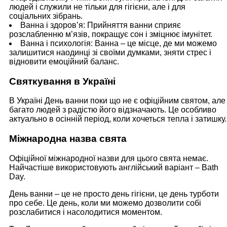
людей і служили не тільки для гігієни, але і для
соціальних зібрань.
Ванна і здоров’я: Прийняття ванни сприяє
розслабленню м’язів, покращує сон і зміцнює імунітет.
Ванна і психологія: Ванна – це місце, де ми можемо
залишитися наодинці зі своїми думками, зняти стрес і
відновити емоційний баланс.
Святкування в Україні
В Україні День ванни поки що не є офіційним святом, але
багато людей з радістю його відзначають. Це особливо
актуально в осінній період, коли хочеться тепла і затишку.
Міжнародна назва свята
Офіційної міжнародної назви для цього свята немає.
Найчастіше використовують англійський варіант – Bath
Day.
День ванни – це не просто день гігієни, це день турботи
про себе. Це день, коли ми можемо дозволити собі
розслабитися і насолодитися моментом.