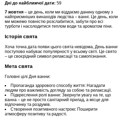
Дні до найближчої дати:
59
7 жовтня
– це день, коли ми віддаємо данину одному з
найприємніших винаходів людства – ванні. Це день, коли
ми можемо повністю розслабитися, забути про всі
турботи і насолодитися теплом води та ароматом піни.
Історія свята
Хоча точна дата появи цього свята невідома, День ванни
поступово набуває популярності у всьому світі. Це свято
– це своєрідний символ релаксації та самопізнання.
Мета свята
Головні цілі Дня ванни:
Пропаганда здорового способу життя: Нагадати
людям про важливість догляду за собою та релаксації.
Підкреслення ролі ванни: Звернути увагу на те, що
ванна – це не просто санітарний прилад, а місце для
відпочинку та роздумів.
Створення позитивного настрою: Поширити
атмосферу позитиву та радості.