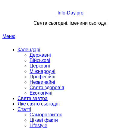
Перейти
до
Info-Day.pro
вмісту
Свята сьогодні, іменини сьогодні
Меню
Календарі
Державні
Військові
Церковні
Міжнародні
Професійні
Незвичайні
Свята здоров’я
Екологічні
Свята завтра
Яке свято сьогодні
Статті
Саморозвиток
Цікаві факти
Lifestyle