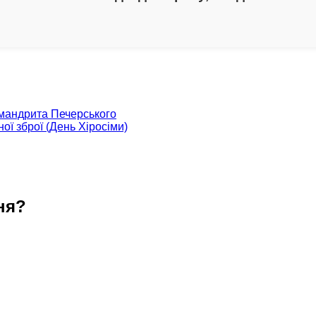
імандрита Печерського
ої зброї (День Хіросіми)
ня?