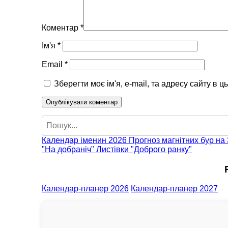
Коментар
*
Ім'я
*
Email
*
Зберегти моє ім'я, e-mail, та адресу сайту в 
Пошук
Календар іменин 2026
Прогноз магнітних бур на 
"На добраніч"
Листівки "Доброго ранку"
Календар-планер 2026
Календар-планер 2027