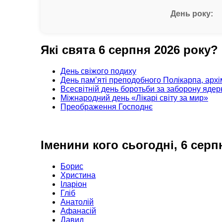
День року:
Які свята 6 серпня 2026 року?
День свіжого подиху
День пам’яті преподобного Полікарпа, арх
Всесвітній день боротьби за заборону ядерн
Міжнародний день «Лікарі світу за мир»
Преображення Господнє
Іменини кого сьогодні, 6 серп
Борис
Христина
Іларіон
Гліб
Анатолій
Афанасій
Давид