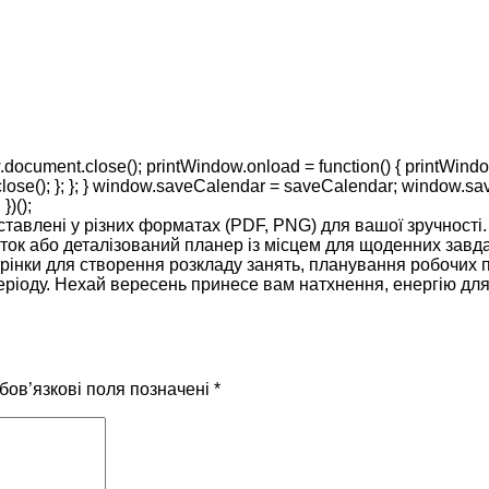
ocument.close(); printWindow.onload = function() { printWindow
ow.close(); }; }; } window.saveCalendar = saveCalendar; wind
)();
тавлені у різних форматах (PDF, PNG) для вашої зручності.
ток або деталізований планер із місцем для щоденних завдан
орінки для створення розкладу занять, планування робочих п
періоду. Нехай вересень принесе вам натхнення, енергію для
бов’язкові поля позначені
*