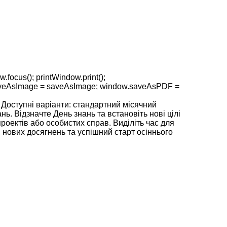
.focus(); printWindow.print();
ow.saveAsImage = saveAsImage; window.saveAsPDF =
 Доступні варіанти: стандартний місячний
ь. Відзначте День знань та встановіть нові цілі
роектів або особистих справ. Виділіть час для
 нових досягнень та успішний старт осіннього