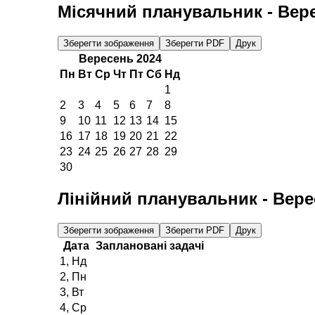
Місячний планувальник -
Вер
Зберегти зображення
Зберегти PDF
Друк
Вересень 2024
Пн
Вт
Ср
Чт
Пт
Сб
Нд
1
2
3
4
5
6
7
8
9
10
11
12
13
14
15
16
17
18
19
20
21
22
23
24
25
26
27
28
29
30
Лінійний планувальник -
Вере
Зберегти зображення
Зберегти PDF
Друк
Дата
Заплановані задачі
1, Нд
2, Пн
3, Вт
4, Ср