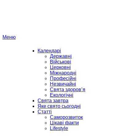
Перейти
до
вмісту
Меню
Календарі
Державні
Військові
Церковні
Міжнародні
Професійні
Незвичайні
Свята здоров’я
Екологічні
Свята завтра
Яке свято сьогодні
Статті
Саморозвиток
Цікаві факти
Lifestyle