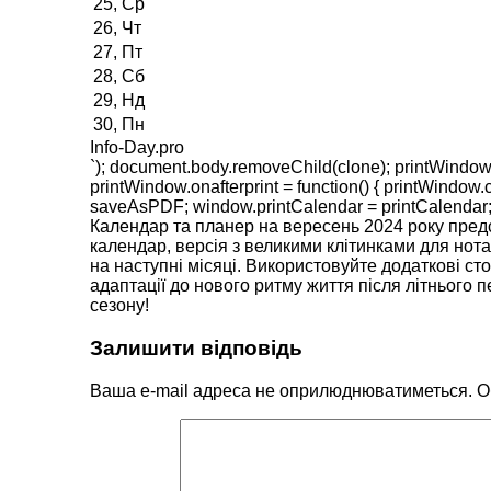
25, Ср
26, Чт
27, Пт
28, Сб
29, Нд
30, Пн
Info-Day.pro
`); document.body.removeChild(clone); printWindow.d
printWindow.onafterprint = function() { printWind
saveAsPDF; window.printCalendar = printCalendar; }
Календар та планер на вересень 2024 року предс
календар, версія з великими клітинками для нота
на наступні місяці. Використовуйте додаткові ст
адаптації до нового ритму життя після літнього 
сезону!
Залишити відповідь
Ваша e-mail адреса не оприлюднюватиметься.
О